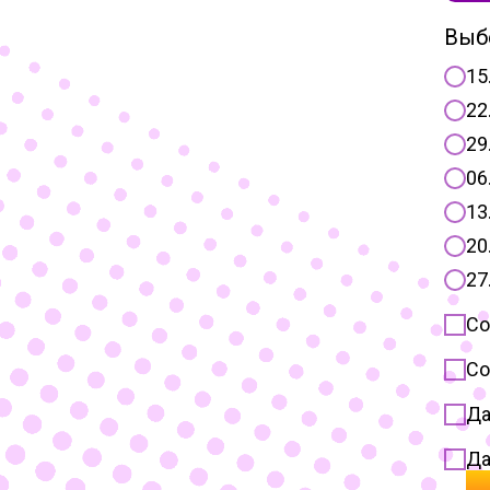
Выб
15
22
29
06
13
20
27
Со
Со
Да
Да
ра