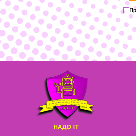
Пр
НАДО IT